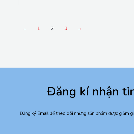
←
1
2
3
→
Đăng kí nhận ti
Đăng ký Email để theo dõi những sản phẩm được giảm gi