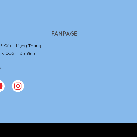
FANPAGE
85 Cách Mạng Tháng
7, Quận Tân Bình,
9